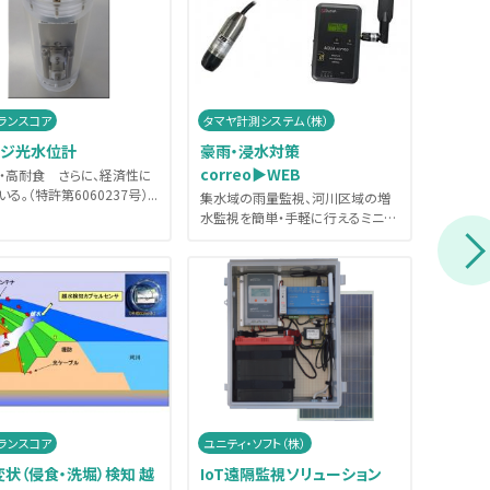
トランスコア
タマヤ計測システム（株）
大井電気
ージ光水位計
豪雨・浸水対策
IoT
correo▶WEB
ション
・高耐食 さらに、経済性に
る。（特許第6060237号）...
集水域の雨量監視、河川区域の増
省電力長
水監視を簡単・手軽に行えるミニマ
活用し
ル・モニタリングシステム。観測装...
で監視で
トランスコア
ユニティ・ソフト（株）
状（侵食・洗堀）検知 越
IoT遠隔監視ソリューション