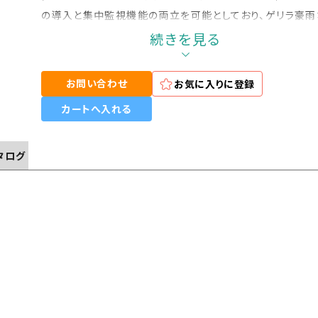
の導入と集中監視機能の両立を可能としており、ゲリラ豪雨
どの水害対策や下水の水位監視など、幅広い用途で使用可
続きを見る
能。
お問い合わせ
お気に入りに登録
カートへ入れる
カタログ