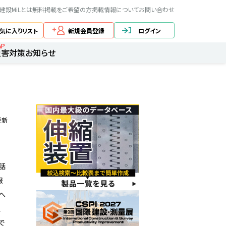
建設MiLとは
無料掲載をご希望の方
掲載情報について
お問い合わせ
気に入りリスト
新規会員登録
ログイン
AP
災害対策
お知らせ
更新
話
報
へ
、
で