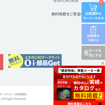
建設MiL解説動画
0
無料掲載をご希望の方
比較資料
を
カートへ入れる
比較表
を
作成する
カートを
空にする
×
キーポリシー
利用規約
All Rights Reserved.