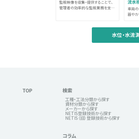
流水
監視映像を収集・提供することで、
管理者の効率的な監視業務を支援
車両の
するシステム。データは携帯電話
器やカ
網...
センサ
水...
水位・水流
TOP
検索
工種・工法分類から探す
資材分類から探す
メーカーから探す
NETIS登録技術から探す
NETIS（旧）登録技術から探す
コラム