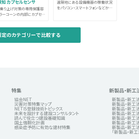
検知 カプセルセンサ
遠隔地にある設備機器の稼働状況
をパソコン・スマートフォンなどから
乗り上げ対策の専用保護容
監視できるシステム。対象となる...
ラーコーンの内部にカプセル
を収容する。天端上への越
測定のカテゴリーで比較する
特集
新製品・新工
協会NET
新製品・新工
災害対策特集マップ
新製品・新工法
NETIS登録技術トピックス
新製品・新工法
未来を設計する建設コンサルタント
新製品・新工法
読んで役立つ建設基礎知識
新製品・新工法
国土強靭化計画
新製品・新工法
感染症予防に有効な建材特集
新製品・新工法
「新製品・新工