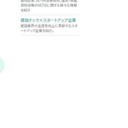
取材記事、VE・VR登録技術、推奨・準推
奨技術等のNETISに関する様々な情報
を紹介
建設テック×スタートアップ企業
建設業界の生産性向上に貢献するスタ
ートアップ企業を紹介。
（株）
（株）トランスコア
（株）DOV
ため池遠隔監視ソリュー
Heat式量水標
傾斜部
標
両サイドを折り返した形状が特徴の
量水標。この形状により曲げ強度が
距離無線技術「LPWA」を
階段等に
大幅に向上しているほか、不陸の...
、農業用ため池の水位を遠隔
に水位を
きるシステム。迅速か...
術。