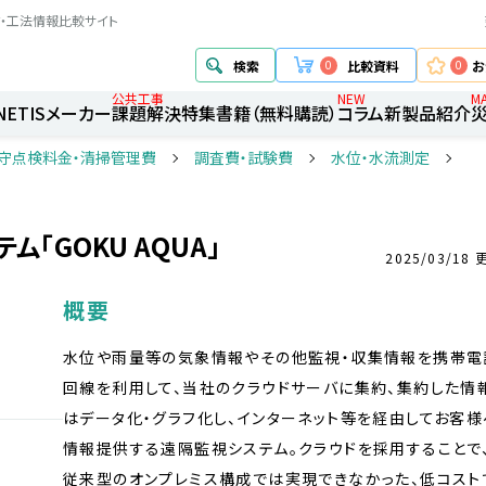
・工法情報比較サイト
検索
0
比較資料
0
お
公共工事
NEW
M
NETIS
メーカー
課題解決
特集
書籍（無料購読）
コラム
新製品紹介
保守点検料金・清掃管理費
調査費・試験費
水位・水流測定
「GOKU AQUA」
2025/03/18 
概要
水位や雨量等の気象情報やその他監視・収集情報を携帯電
回線を利用して、当社のクラウドサーバに集約、集約した情
はデータ化・グラフ化し、インターネット等を経由してお客様
情報提供する遠隔監視システム。クラウドを採用することで
従来型のオンプレミス構成では実現できなかった、低コスト