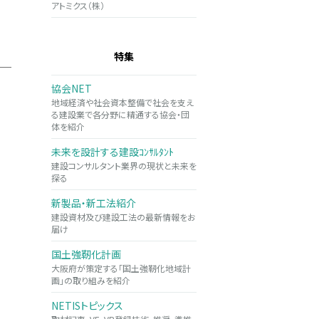
アトミクス（株）
特集
協会NET
地域経済や社会資本整備で社会を支え
る建設業で各分野に精通する協会・団
体を紹介
未来を設計する建設ｺﾝｻﾙﾀﾝﾄ
建設コンサルタント業界の現状と未来を
探る
新製品・新工法紹介
建設資材及び建設工法の最新情報をお
届け
国土強靭化計画
大阪府が策定する「国土強靭化地域計
画」の取り組みを紹介
NETISトピックス