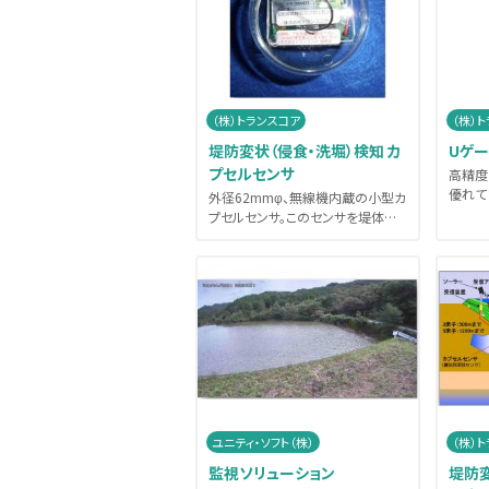
（株）トランスコア
（株）
堤防変状（侵食・洗堀）検知 カ
Uゲ
プセルセンサ
高精度
優れてい
外径62mmφ、無線機内蔵の小型カ
プセルセンサ。このセンサを堤体や
高水敷、河床等に埋設し、洪水...
ユニティ・ソフト（株）
（株）
監視ソリューション
堤防変