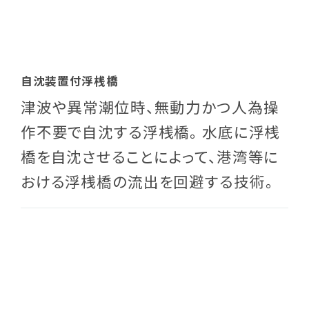
自沈装置付浮桟橋
津波や異常潮位時、無動力かつ人為操
作不要で自沈する浮桟橋。 水底に浮桟
橋を自沈させることによって、港湾等に
おける浮桟橋の流出を回避する技術。